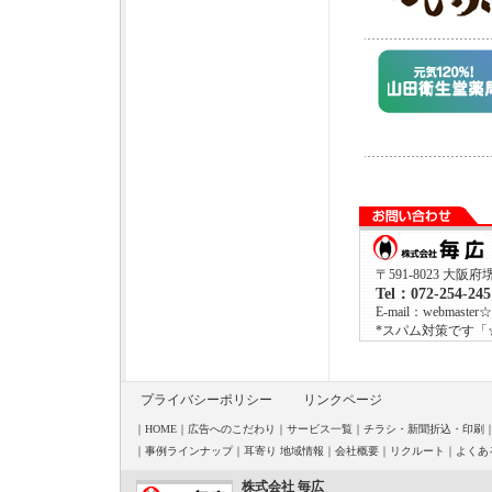
〒591-8023 大阪
Tel：072-254-24
E-mail：webmaster☆m
*スパム対策です「
プライバシーポリシー
リンクページ
｜
HOME
｜
広告へのこだわり
｜
サービス一覧
｜
チラシ・新聞折込・印刷
｜
事例ラインナップ
｜
耳寄り 地域情報
｜
会社概要
｜
リクルート
｜
よくあ
株式会社 毎広