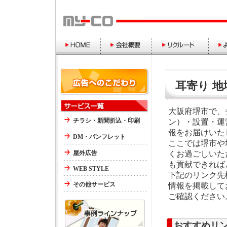
耳寄り 地
大阪府堺市で、
チラシ・新聞折込・印刷
ン）・設置・運
報をお届けいた
DM・パンフレット
ここでは堺市や
屋外広告
くお過ごしいた
も貢献できれば
WEB STYLE
下記のリンク先
その他サービス
情報を掲載して
ご確認ください
おすすめリ