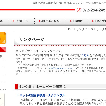
大阪府堺市の総合広告代理店 毎広のリンクページ（ホームペー
HOME
>
リンクページ
> リンク
リンクページ
当ウェブサイトはリンクフリーです。
リンクについての詳細や相互リンクをご希望の方は
こちら
をご参照く
刷
※当ウェブサイトはリンクフリーですが、必ずしも各ページの表示内容や存在を保証
告無く
ページの表示内容やアドレスを変更したり、削除する場合があります）。
可能な限り、トップページ（
http://www.my-co.co.jp/
）へのリンクをお薦めします。
※リンク掲載やリンク先により発生したいかなるトラブルも、弊社では責任を負いか
せ。
リンク集： ホームページ関連12
ネットの悩み解決処ースクランブル
上級者にとっては当たり前の事がネット初心者にとっては解らない
そんなネット初心者の悩みを解決するためのお悩み解決情報サイト