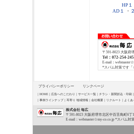
HP１
AD１
・
〒591-8023 大阪
Tel：072-254-24
E-mail：webmaster☆m
*スパム対策です「
プライバシーポリシー
リンクページ
｜
HOME
｜
広告へのこだわり
｜
サービス一覧
｜
チラシ・新聞折込・印刷
｜
事例ラインナップ
｜
耳寄り 地域情報
｜
会社概要
｜
リクルート
｜
よくあ
株式会社 毎広
〒591-8023 大阪府堺市北区中百舌鳥町6丁1040-2
E-mail：webmaster☆my-co.co.j