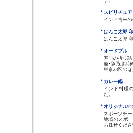
す。
スピリチュアル
インド古来の
はんこ太郎 
はんこ太郎 印
オードブル
寿司の折り詰
座･魚乃膳兵
東京23区の
カレー鍋
インド料理の
た。
オリジナルT
スポーツチー
地域のスポー
お任せくださ