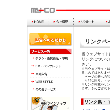
リンクペ
当ウェブサイト
チラシ・新聞折込・印刷
リンクについて
さい。
DM・パンフレット
※当ウェブサイト
るものではありま
屋外広告
ページの表示内容
可能な限り、トッ
WEB STYLE
※リンク掲載やリ
ます。予めご留意
その他サービス
リンク集： 