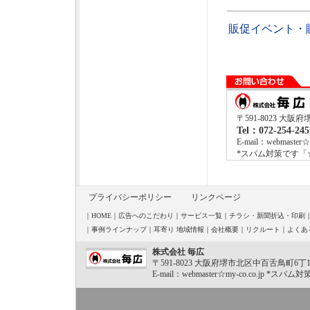
販促イベント・
〒591-8023 大阪
Tel：072-254-24
E-mail：webmaster☆m
*スパム対策です「
プライバシーポリシー
リンクページ
｜
HOME
｜
広告へのこだわり
｜
サービス一覧
｜
チラシ・新聞折込・印刷
｜
事例ラインナップ
｜
耳寄り 地域情報
｜
会社概要
｜
リクルート
｜
よくあ
株式会社 毎広
〒591-8023 大阪府堺市北区中百舌鳥町6丁1040-2
E-mail：webmaster☆my-co.co.j