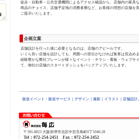
徒歩・自動車・公共交通機関によるアクセス確認から、店舗内の家具
商品のチョイス、店舗予定地の消費者層など、お客様の理想の店舗を
ご提示いたします。
企画立案
店舗設計を行った後に必要となるのは、店舗のアピールです。
いくら良い店舗を設計しても、周囲への宣伝がなければ集客は見込め
経験豊かな弊社ブレーンが様々なイベント・チラシ・看板・ウェブサ
て、御社の店舗のスタートダッシュをバックアップいたします。
販促イベント・販促サービス
｜
デザイン
｜
撮影
｜
イラスト
｜店舗設計
〒591-8023 大阪府堺市北区中百舌鳥町6丁1040-28
Tel：072-254-2451 Fax：072-254-2452